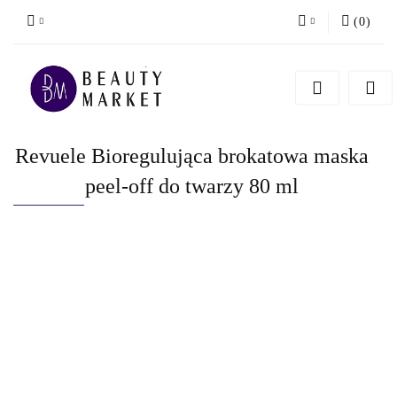
(
0
)
Zaloguj się
Zarejestruj się
Dodaj zgłoszenie
Revuele Bioregulująca brokatowa maska
peel-off do twarzy 80 ml