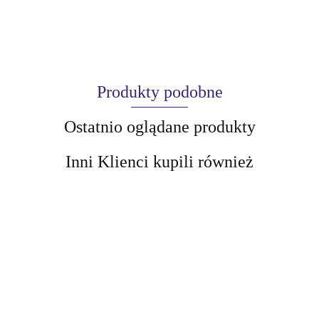
Produkty podobne
Ostatnio oglądane produkty
Inni Klienci kupili również
AIR-VAL
Beauty Jar
AMALFI
Beauty Jar
Balsam do
Beauty Jar