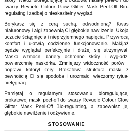
skóry. Nałóż bioregulującą brokatową maskę peel-off do
twarzy Revuele Colour Glow Glitter Mask Peel-Off Bio-
regulating i zadbaj o nieskazitelny wygląd.
Borykasz się z cerą suchą, odwodnioną? Kwas
hialuronowy i algi zapewnią Ci głębokie nawilżenie. Ukoją
uczucie ściągnięcia i nieprzyjemnego napięcia. Przywrócą
komfort i ułatwią codzienne funkcjonowanie. Makijaż
będzie wyglądał perfekcyjnie i dłużej się utrzymywał.
Maska wzmocni bariery ochronne skóry i wygładzi
powierzchnię naskórka. Zmniejszy widoczność porów i
poprawi koloryt cery. Brokatowa struktura maski z
pewnością Ci się spodoba i urozmaici wieczorny rytuał
pielęgnacji.
Pamiętaj o regularnym stosowaniu bioregulującej
brokatowej maski peel-off do twarzy Revuele Colour Glow
Glitter Mask Peel-Off Bio-regulating, a zapewnisz jej
głębokie nawilżenie i odżywienie.
STOSOWANIE