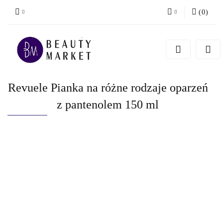
(
0
)
Zaloguj się
Zarejestruj się
Dodaj zgłoszenie
Revuele Pianka na różne rodzaje oparzeń
z pantenolem 150 ml