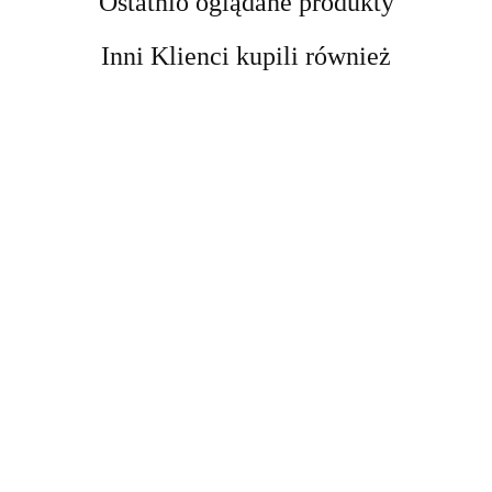
Ostatnio oglądane produkty
Inni Klienci kupili również
AIR-VAL
AMALFI
Beauty Jar Balsam do ust
Dr.Herbs Herbal Lip
Balm 15 ml
21.63
Amalfi-dent
Beauty Jar Liftingująca maska do