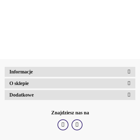
twarzy Too Glam To Give A Damn
Face Mask 120 g
24.69
b2Hair
Informacje
O sklepie
Dodatkowe
Znajdziesz nas na
BellaOggi