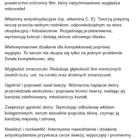
powierzchni ochronny film, który natychmiastowo wygładza
mikrorelief.
Witaminy antyoksydacyjne (np. witamina C, E): Tworzą potężną
tarczę przeciw wolnym rodnikom, odpowiedzialnym za stres
oksydacyjny i fotostarzenie. Rozjaśniają przebarwienia,
wyrównują koloryt i dodają skórze zdrowego blasku.
Wielowymiarowe działanie dla kompleksowej poprawy
wyglądu: To serum nie skupia się tylko na jednym problemie.
Działa kompleksowo, aby:
Wygładzić zmarszczki: Redukuje głębokość linii mimicznych
(wokół oczu, ust, na czole) oraz drobnych zmarszczek.
Ujędrnić i poprawić owal twarzy: Wzmacnia napięcie skóry,
przeciwdziała wiotczeniu i poprawia kontur twarzy, nadając jej
bardziej zdefiniowany, młodzieńczy kształt.
Zwiększyć gęstość skóry: Stymulując odbudowę włókien
kolagenowych, serum wizualnie pogrubia skórę, czyniąc ją
bardziej mięsistą i zdrową.
Nawilżyć i rozświetlić: Intensywne nawodnienie i działanie
antyoksydantów przywraca cerze świeży, wypoczęty i promienny