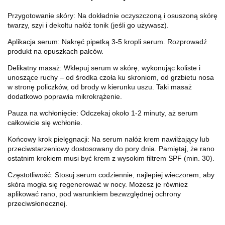
Przygotowanie skóry: Na dokładnie oczyszczoną i osuszoną skórę
twarzy, szyi i dekoltu nałóż tonik (jeśli go używasz).
Aplikacja serum: Nakręć pipetką 3-5 kropli serum. Rozprowadź
produkt na opuszkach palców.
Delikatny masaż: Wklepuj serum w skórę, wykonując koliste i
unoszące ruchy – od środka czoła ku skroniom, od grzbietu nosa
w stronę policzków, od brody w kierunku uszu. Taki masaż
dodatkowo poprawia mikrokrążenie.
Pauza na wchłonięcie: Odczekaj około 1-2 minuty, aż serum
całkowicie się wchłonie.
Końcowy krok pielęgnacji: Na serum nałóż krem nawilżający lub
przeciwstarzeniowy dostosowany do pory dnia. Pamiętaj, że rano
ostatnim krokiem musi być krem z wysokim filtrem SPF (min. 30).
Częstotliwość: Stosuj serum codziennie, najlepiej wieczorem, aby
skóra mogła się regenerować w nocy. Możesz je również
aplikować rano, pod warunkiem bezwzględnej ochrony
przeciwsłonecznej.