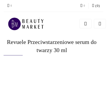
(
0
)
Zaloguj się
Zarejestruj się
Dodaj zgłoszenie
Revuele Przeciwstarzeniowe serum do
twarzy 30 ml