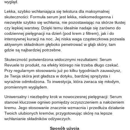
wygląd.
Lekka, szybko wchłaniająca się tekstura dla maksymalnej
skuteczności: Formuła serum jest lekka, niekomedogenna i
niezwykle szybko się wchłania, nie pozostawiając na skórze tłustej
czy lepkiej warstwy. Dzięki temu idealnie nadaje się zarówno do
codziennej pielęgnacji na dzień (pod krem z filtrem), jak i do
intensywnej kuracji na noc. Jej niska waga cząsteczkowa pozwala
aktywnym składnikom głęboko penetrować w głąb skóry, tam
gdzie są najbardziej potrzebne.
Skuteczność potwierdzona widocznymi rezultatami: Serum
Revuele to produkt, na efekty którego nie trzeba długo czekać.
Przy regularnym stosowaniu już po kilku tygodniach zauważysz,
że Twoja skóra jest gładsza w dotyku, bardziej sprężysta i
wyraźnie odmłodzona. To inwestycja, która zwraca się młodym,
promiennym wyglądem.
Uniwersalny i niezbędny krok w nowoczesnej pielęgnacji: Serum
stanowi kluczowe ogniwo pomiędzy oczyszczeniem a nałożeniem
kremu. Jego stosowanie znacznie wzmacnia i przedłuża działanie
Twoich ulubionych kremów, przygotowując skórę na lepsze
wchłanianie składników odżywczych.
Sposób użycia