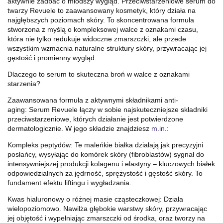
aktywnie zadbać o młodszy wygląd. Przeciwstarzeniowe serum do
twarzy Revuele to zaawansowany kosmetyk, który działa na
najgłębszych poziomach skóry. To skoncentrowana formuła
stworzona z myślą o kompleksowej walce z oznakami czasu,
która nie tylko redukuje widoczne zmarszczki, ale przede
wszystkim wzmacnia naturalne struktury skóry, przywracając jej
gęstość i promienny wygląd.
Dlaczego to serum to skuteczna broń w walce z oznakami
starzenia?
Zaawansowana formuła z aktywnymi składnikami anti-
aging: Serum Revuele łączy w sobie najskuteczniejsze składniki
przeciwstarzeniowe, których działanie jest potwierdzone
dermatologicznie. W jego składzie znajdziesz
m.in
.:
Kompleks peptydów: Te maleńkie białka działają jak precyzyjni
posłańcy, wysyłając do komórek skóry (fibroblastów) sygnał do
intensywniejszej produkcji kolagenu i elastyny – kluczowych białek
odpowiedzialnych za jędrność, sprężystość i gęstość skóry. To
fundament efektu liftingu i wygładzania.
Kwas hialuronowy o różnej masie cząsteczkowej: Działa
wielopoziomowo. Nawilża głębokie warstwy skóry, przywracając
jej objętość i wypełniając zmarszczki od środka, oraz tworzy na