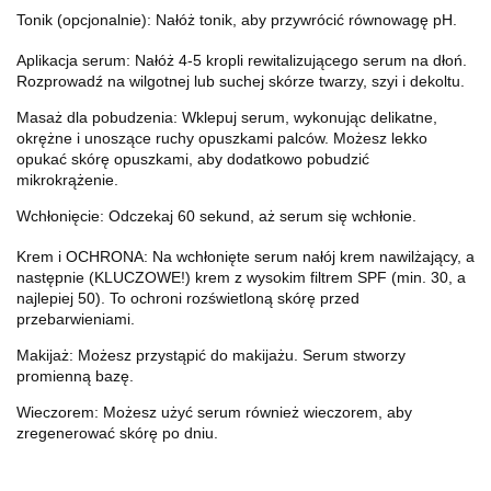
Tonik (opcjonalnie): Nałóż tonik, aby przywrócić równowagę pH.
Aplikacja serum: Nałóż 4-5 kropli rewitalizującego serum na dłoń.
Rozprowadź na wilgotnej lub suchej skórze twarzy, szyi i dekoltu.
Masaż dla pobudzenia: Wklepuj serum, wykonując delikatne,
okrężne i unoszące ruchy opuszkami palców. Możesz lekko
opukać skórę opuszkami, aby dodatkowo pobudzić
mikrokrążenie.
Wchłonięcie: Odczekaj 60 sekund, aż serum się wchłonie.
Krem i OCHRONA: Na wchłonięte serum nałój krem nawilżający, a
następnie (KLUCZOWE!) krem z wysokim filtrem SPF (min. 30, a
najlepiej 50). To ochroni rozświetloną skórę przed
przebarwieniami.
Makijaż: Możesz przystąpić do makijażu. Serum stworzy
promienną bazę.
Wieczorem: Możesz użyć serum również wieczorem, aby
zregenerować skórę po dniu.