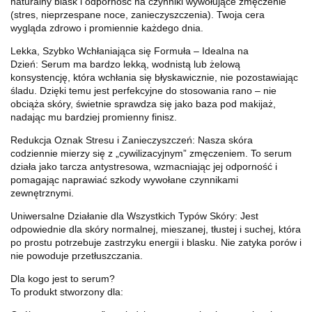
naturalny blask i odporność na czynniki wywołujące zmęczenie
(stres, nieprzespane noce, zanieczyszczenia). Twoja cera
wygląda zdrowo i promiennie każdego dnia.
Lekka, Szybko Wchłaniająca się Formuła – Idealna na
Dzień: Serum ma bardzo lekką, wodnistą lub żelową
konsystencję, która wchłania się błyskawicznie, nie pozostawiając
śladu. Dzięki temu jest perfekcyjne do stosowania rano – nie
obciąża skóry, świetnie sprawdza się jako baza pod makijaż,
nadając mu bardziej promienny finisz.
Redukcja Oznak Stresu i Zanieczyszczeń: Nasza skóra
codziennie mierzy się z „cywilizacyjnym” zmęczeniem. To serum
działa jako tarcza antystresowa, wzmacniając jej odporność i
pomagając naprawiać szkody wywołane czynnikami
zewnętrznymi.
Uniwersalne Działanie dla Wszystkich Typów Skóry: Jest
odpowiednie dla skóry normalnej, mieszanej, tłustej i suchej, która
po prostu potrzebuje zastrzyku energii i blasku. Nie zatyka porów i
nie powoduje przetłuszczania.
Dla kogo jest to serum?
To produkt stworzony dla: