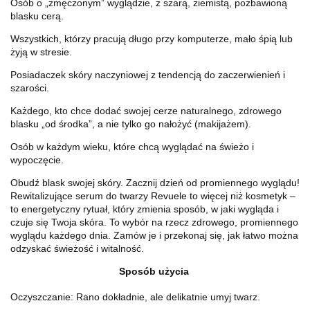
Osób o „zmęczonym” wyglądzie, z szarą, ziemistą, pozbawioną
blasku cerą.
Wszystkich, którzy pracują długo przy komputerze, mało śpią lub
żyją w stresie.
Posiadaczek skóry naczyniowej z tendencją do zaczerwienień i
szarości.
Każdego, kto chce dodać swojej cerze naturalnego, zdrowego
blasku „od środka”, a nie tylko go nałożyć (makijażem).
Osób w każdym wieku, które chcą wyglądać na świeżo i
wypoczęcie.
Obudź blask swojej skóry. Zacznij dzień od promiennego wyglądu!
Rewitalizujące serum do twarzy Revuele to więcej niż kosmetyk –
to energetyczny rytuał, który zmienia sposób, w jaki wygląda i
czuje się Twoja skóra. To wybór na rzecz zdrowego, promiennego
wyglądu każdego dnia. Zamów je i przekonaj się, jak łatwo można
odzyskać świeżość i witalność.
Sposób użycia
Oczyszczanie: Rano dokładnie, ale delikatnie umyj twarz.