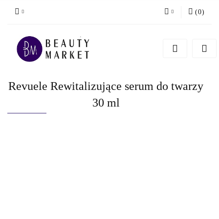
(
0
)
Zaloguj się
Zarejestruj się
Dodaj zgłoszenie
Revuele Rewitalizujące serum do twarzy
30 ml