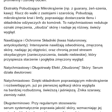
Ekstrakty Pobudzające Mikrokrążenie (np. z guarany, żeń-szenia,
kawy): Klucz do walki z zastojami i szarością. Pobudzają
mikrokrążenie krwi i limfy, poprawiając dostarczanie tlenu i
składników odżywczych do komórek. To natychmiastowo redukuje
oznaki zmęczenia, „obudza” skórę i nadaje jej różowy, świeży
wygląd.
Nawilżające i Ochronne Składniki (kwas hialuronowy,
antyoksydanty): Intensywnie nawilżają odwodnioną, zmęczoną
skórę, nadając jej objętości, oraz chronią przed stresem
oksydacyjnym (zanieczyszczenia, światło niebieskie), który
przyspiesza starzenie i pogłębia zmęczony wygląd.
Natychmiastowy i Długotrwały Efekt „Obudzonej” Skóry: Serum
działa dwutorowo:
Natychmiastowo: Dzięki składnikom poprawiającym mikrokrążenie
i rozświetlającym, już po pierwszej aplikacji skóra wygląda
na bardziej rozbudzoną, świeższą i jaśniejszą. Znika szarawy,
ziemisty nalot.
Długoterminowo: Przy regularnym stosowaniu
serum systematycznie poprawia jakość skóry, wzmacniając jej