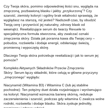
Czy Twoja skóra, pomimo odpowiedniej ilości snu, wygląda na
zmęczoną, pozbawioną blasku i jakby „przykurzoną”? Czy
szarość, ziemisty koloryt i ogólny brak witalności sprawiają, że
wyglądasz na starszą, niż jesteś? Nadszedł czas, by obudzić
Twoją cerę i przywrócić jej naturalny, zdrowy blask od
wewnątrz. Rewitalizujące serum do twarzy Revuele to
specjalistyczna formuła stworzona, aby zwalczać oznaki
zmęczenia skóry. Działa jak poranna kawa dla Twojej cery –
pobudza, rozświetla i dodaje energii, odsłaniając świeżą,
promienną i wypoczętą skórę.
Dlaczego Twoja skóra potrzebuje rewitalizacji i jak to serum jej
pomoże?
Kompleks Aktywnych Składników Przeciw Zmęczeniu
Skóry: Serum łączy składniki, które celują w główne przyczyny
„zmęczonego” wyglądu:
Niacynamid (Witamina B3) i Witamina C (lub jej stabilne
pochodne): Ten potężny duet działa rozjaśniająco i wyrównująco
na koloryt. Niacynamid wzmacnia barierę skórną, redukuje
zaczerwienienia i szarość, podczas gdy witamina C zwalcza wolne
rodniki, rozświetla i dodaje blasku. Skóra zyskuje jednolity,
promienny i zdrowy odcień.