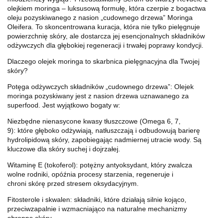
olejkiem moringa – luksusową formułę, która czerpie z bogactwa
oleju pozyskiwanego z nasion „cudownego drzewa” Moringa
Oleifera. To skoncentrowana kuracja, która nie tylko pielęgnuje
powierzchnię skóry, ale dostarcza jej esencjonalnych składników
odżywczych dla głębokiej regeneracji i trwałej poprawy kondycji.
Dlaczego olejek moringa to skarbnica pielęgnacyjna dla Twojej
skóry?
Potęga odżywczych składników „cudownego drzewa”: Olejek
moringa pozyskiwany jest z nasion drzewa uznawanego za
superfood. Jest wyjątkowo bogaty w:
Niezbędne nienasycone kwasy tłuszczowe (Omega 6, 7,
9): które głęboko odżywiają, natłuszczają i odbudowują barierę
hydrolipidową skóry, zapobiegając nadmiernej utracie wody. Są
kluczowe dla skóry suchej i dojrzałej.
Witaminę E (tokoferol): potężny antyoksydant, który zwalcza
wolne rodniki, opóźnia procesy starzenia, regeneruje i
chroni skórę przed stresem oksydacyjnym.
Fitosterole i skwalen: składniki, które działają silnie kojąco,
przeciwzapalnie i wzmacniająco na naturalne mechanizmy
obronne skóry.