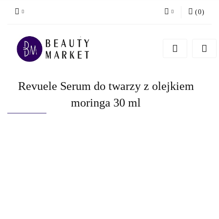
(
0
)
Zaloguj się
Zarejestruj się
Dodaj zgłoszenie
Revuele Serum do twarzy z olejkiem
moringa 30 ml