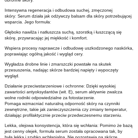
Intensywna regeneracja i odbudowa suchej, zmęczonej
skóry: Serum działa jak odżywczy balsam dla skóry potrzebującej
wsparcia. Jego formuła:
Głęboko nawilża i natłuszcza suchą, szorstką i łuszczącą się
skórę, przywracając jej miękkość i komfort.
Wspiera procesy naprawcze i odbudowę uszkodzonego naskórka,
poprawiając ogólną jakość i wygląd cery.
Wygładza drobne linie i zmarszczki powstałe na skutek
przesuszenia, nadając skórze bardziej napięty i wypoczęty
wygląd.
Działanie przeciwstarzeniowe i ochronne: Dzięki wysokiej
zawartości antyoksydantów (wit. E), serum aktywnie zwalcza
wolne rodniki odpowiedzialne za fotostarzenie.
Pomaga wzmacniać naturalną odporność skóry na czynniki
zewnętrzne, takie jak zanieczyszczenia czy zmiany temperatur,
działając profilaktycznie przeciw przedwczesnemu starzeniu.
Lekka, olejowa konsystencja, która się wchłania: Pomimo że bazą
jest cenny olejek, formuła serum została opracowana tak, by
była lekka i szybko wchłanialna. Nie pozostawia na skórze