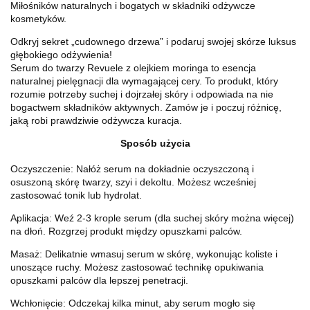
Miłośników naturalnych i bogatych w składniki odżywcze
kosmetyków.
Odkryj sekret „cudownego drzewa” i podaruj swojej skórze luksus
głębokiego odżywienia!
Serum do twarzy Revuele z olejkiem moringa to esencja
naturalnej pielęgnacji dla wymagającej cery. To produkt, który
rozumie potrzeby suchej i dojrzałej skóry i odpowiada na nie
bogactwem składników aktywnych. Zamów je i poczuj różnicę,
jaką robi prawdziwie odżywcza kuracja.
Sposób użycia
Oczyszczenie: Nałóż serum na dokładnie oczyszczoną i
osuszoną skórę twarzy, szyi i dekoltu. Możesz wcześniej
zastosować tonik lub hydrolat.
Aplikacja: Weź 2-3 krople serum (dla suchej skóry można więcej)
na dłoń. Rozgrzej produkt między opuszkami palców.
Masaż: Delikatnie wmasuj serum w skórę, wykonując koliste i
unoszące ruchy. Możesz zastosować technikę opukiwania
opuszkami palców dla lepszej penetracji.
Wchłonięcie: Odczekaj kilka minut, aby serum mogło się