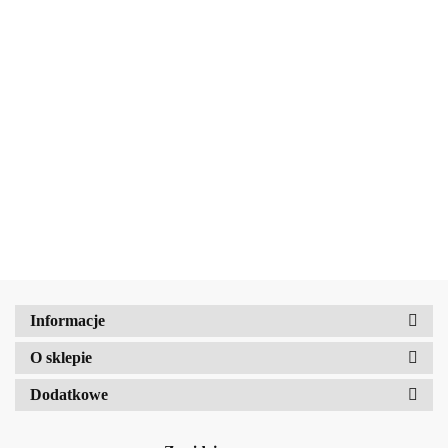
ECOLATIER
ECOLATIER
AMALFI
Balsam do
Żel do
włosów dla
higieny
Magic Bath
MAGIC BATH
39.85
46.77
dzieci 3+
intymnej Girl
Powder Foam
Puder do kąpieli
250ml
Friendly
Maker Zestaw do
Minionki Zestaw
33.09
33.09
3+150ml
kąpieli dla dzieci
do kąpieli
3+
(bath/tablets/9x18g)
(bath/tablets/9x18g)
Amalfi-dent
Informacje
b2Hair
O sklepie
Dodatkowe