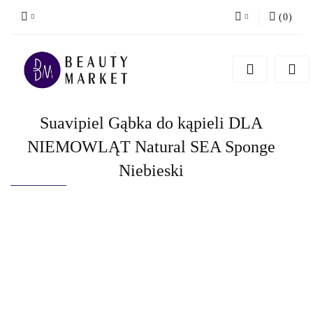
(
0
)
Zaloguj się
Zarejestruj się
Dodaj zgłoszenie
Suavipiel Gąbka do kąpieli DLA
NIEMOWLĄT Natural SEA Sponge
Niebieski