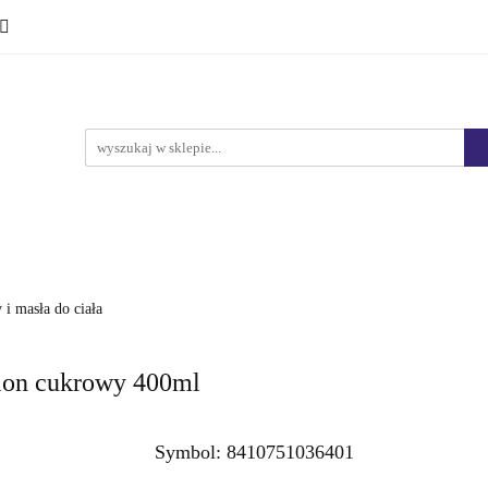
Ciało i kąpiel
Mężczyźni
Dzieci
Makijaż
Marki
HURT
Bestsellery
Promocje
Nowości
yźni
Dzieci
Makijaż
Perfumy
Health & Care
 i masła do ciała
elon cukrowy 400ml
Symbol:
8410751036401