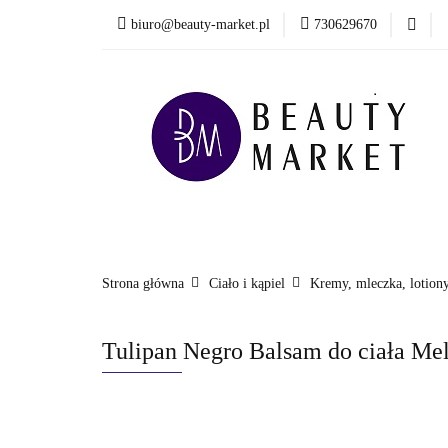
biuro@beauty-market.pl
730629670
Włosy
Twarz
Health & Care
Włosy
Twarz
Ciało i kąpiel
Mężcz
Nowości
Strona główna
Ciało i kąpiel
Kremy, mleczka, lotiony
Tulipan Negro Balsam do ciała M