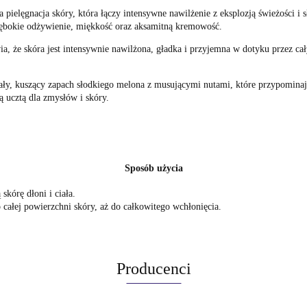
ielęgnacja skóry, która łączy intensywne nawilżenie z eksplozją świeżości i 
ębokie odżywienie, miękkość oraz aksamitną kremowość.
, że skóra jest intensywnie nawilżona, gładka i przyjemna w dotyku przez ca
ały, kuszący zapach słodkiego melona z musującymi nutami, które przypomina
ą ucztą dla zmysłów i skóry.
Sposób użycia
skórę dłoni i ciała.
całej powierzchni skóry, aż do całkowitego wchłonięcia.
Producenci