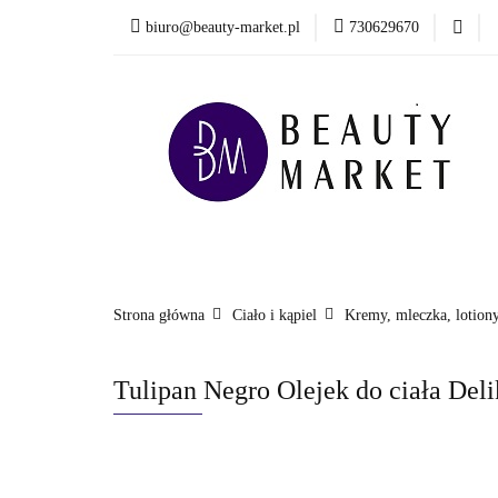
biuro@beauty-market.pl
730629670
Włosy
Twarz
Health & Care
Włosy
Twarz
Ciało i kąpiel
Mężcz
Nowości
Strona główna
Ciało i kąpiel
Kremy, mleczka, lotiony
Tulipan Negro Olejek do ciała Del