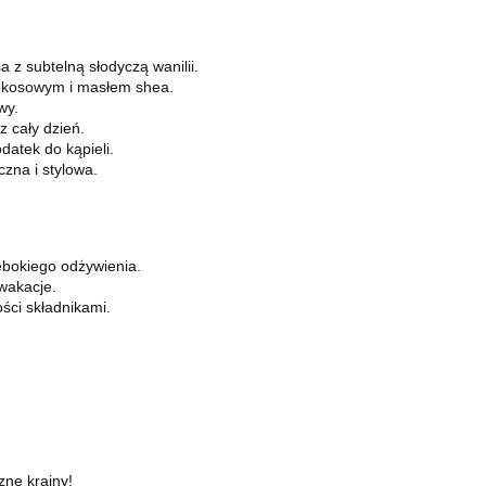
 z subtelną słodyczą wanilii.
okosowym i masłem shea.
wy.
 cały dzień.
datek do kąpieli.
zna i stylowa.
ębokiego odżywienia.
wakacje.
ości składnikami.
zne krainy!