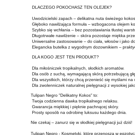
DLACZEGO POKOCHASZ TEN OLEJEK?
Uwodzicielski zapach – delikatna nuta świeżego kokosa
Głęboko nawilżająca formuła – wzbogacona olejem k
Szybko się wchłania – bez pozostawiania tłustej warst
Długotrwałe nawilżenie – skóra pozostaje miękka przez
Uniwersalne zastosowanie – do ciała, włosów i jako do
Elegancka butelka z wygodnym dozownikiem – praktyc
DLA KOGO JEST TEN PRODUKT?
Dla miłośniczek tropikalnych, słodkich aromatów.
Dla osób z suchą, wymagającą skórą potrzebującą gł
Dla wszystkich, którzy chcą przenieść się myślami na 
Dla zwolenniczek naturalnej pielęgnacji z wysokiej jak
Tulipan Negro "Delikatny Kokos" to:
Twoja codzienna dawka tropikalnego relaksu.
Gwarancja miękkiej i pięknie pachnącej skóry.
Prosty sposób na odrobinę luksusu każdego dnia.
Nie czekaj – zanurz się w słodkiej pielęgnacji już dziś!
Tulipan Negro - Kosmetyki, które przenoszą w egzotyc