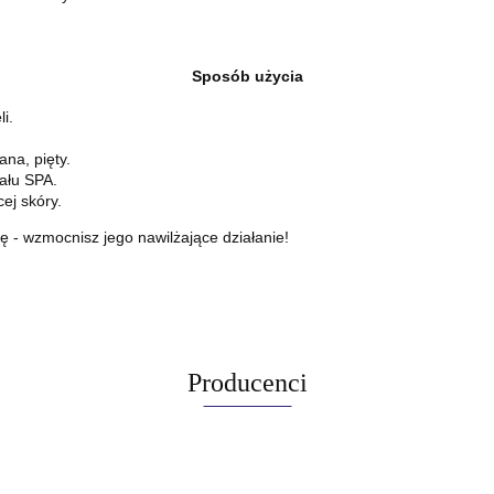
Sposób użycia
i.
ana, pięty.
uału SPA.
ej skóry.
ę - wzmocnisz jego nawilżające działanie!
Producenci