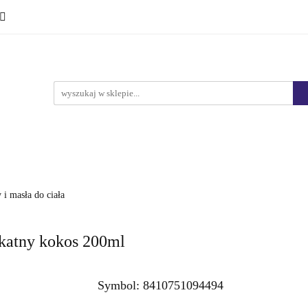
Ciało i kąpiel
Mężczyźni
Dzieci
Makijaż
Marki
HURT
Bestsellery
Promocje
Nowości
yźni
Dzieci
Makijaż
Perfumy
Health & Care
 i masła do ciała
ikatny kokos 200ml
Symbol:
8410751094494