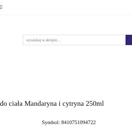
Ciało i kąpiel
Mężczyźni
Dzieci
Makijaż
Marki
HURT
Bestsellery
Promocje
Nowości
yźni
Dzieci
Makijaż
Perfumy
Health & Care
do ciała Mandaryna i cytryna 250ml
Symbol:
8410751094722