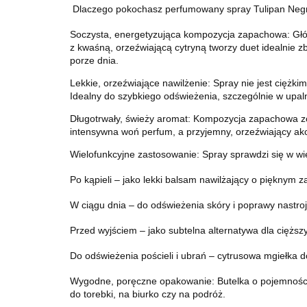
Dlaczego pokochasz perfumowany spray Tulipan Neg
Soczysta, energetyzująca kompozycja zapachowa: Głów
z kwaśną, orzeźwiającą cytryną tworzy duet idealnie zb
porze dnia.
Lekkie, orzeźwiające nawilżenie: Spray nie jest ciężkim
Idealny do szybkiego odświeżenia, szczególnie w upal
Długotrwały, świeży aromat: Kompozycja zapachowa zost
intensywna woń perfum, a przyjemny, orzeźwiający akce
Wielofunkcyjne zastosowanie: Spray sprawdzi się w wie
Po kąpieli – jako lekki balsam nawilżający o pięknym 
W ciągu dnia – do odświeżenia skóry i poprawy nastroj
Przed wyjściem – jako subtelna alternatywa dla cięższ
Do odświeżenia pościeli i ubrań – cytrusowa mgiełka d
Wygodne, poręczne opakowanie: Butelka o pojemności 2
do torebki, na biurko czy na podróż.