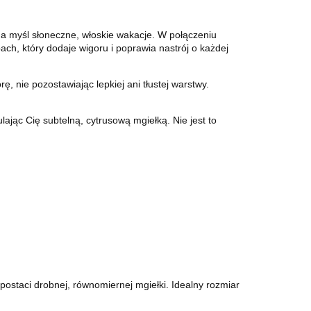
a myśl słoneczne, włoskie wakacje. W połączeniu
pach, który dodaje wigoru i poprawia nastrój o każdej
ę, nie pozostawiając lepkiej ani tłustej warstwy.
ając Cię subtelną, cytrusową mgiełką. Nie jest to
ostaci drobnej, równomiernej mgiełki. Idealny rozmiar