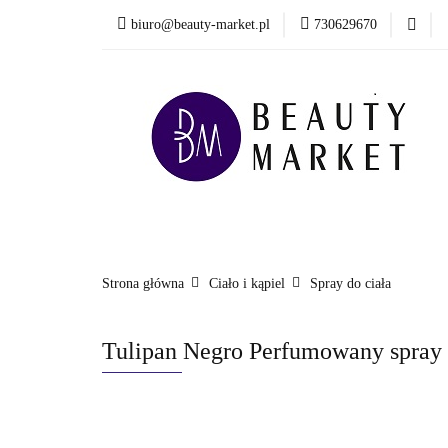
biuro@beauty-market.pl
730629670
Włosy
Twarz
Health & Care
Włosy
Twarz
Ciało i kąpiel
Mężcz
Nowości
Strona główna
Ciało i kąpiel
Spray do ciała
Tulipan Negro Perfumowany spray 