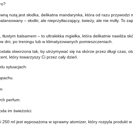
ro?
ną nutą jest słodka, delikatna mandarynka, która od razu przywodzi n
alansowany – słodki, ale nieprzytłaczający, świeży, ale nie mdły. To za
, tłustym balsamem – to ultralekka mgiełka, która delikatnie nawilża skór
ne dni, po treningu lub w klimatyzowanych pomieszczeniach.
ała stworzona tak, by utrzymywać się na skórze przez długi czas, otul
nt, który towarzyszy Ci przez cały dzień.
lu sytuacjach:
zapachu.
u.
ych perfum.
oda im świeżości.
50 ml jest wyposażona w sprawny atomizer, który rozpyla produkt w p