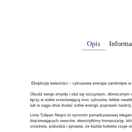
Opis
Informa
Eksplozja świeżości – cytrusowa energia zamknięta w 
Obudź swoje zmysły i otul się soczystym, słonecznym
łączy w sobie orzeźwiającą moc cytrusów, lekkie nawilż
lub w ciągu dnia dodać sobie energii, poprawić nastrój 
Linia Tulipan Negro to synonim ponadczasowej elegancj
dojrzewających owoców, stworzyliśmy kompozycję, która 
orzeźwia, pobudza i sprawia, że każda kobieta czuje si