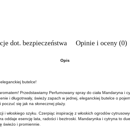
cje dot. bezpieczeństwa
Opinie i oceny (0)
Opis
eleganckiej butelce!
 aromatem! Przedstawiamy Perfumowany spray do ciała Mandaryna i cyt
enie i długotrwały, świeży zapach w jednej, eleganckiej butelce o pojem
i poczuć się jak na słonecznej plaży.
i i włoskiego szyku. Czerpiąc inspirację z włoskich ogrodów cytrusowy
oddaje esencję lata, radości i beztroski. Mandarynka i cytryna to duet,
ę świeżo i promiennie.