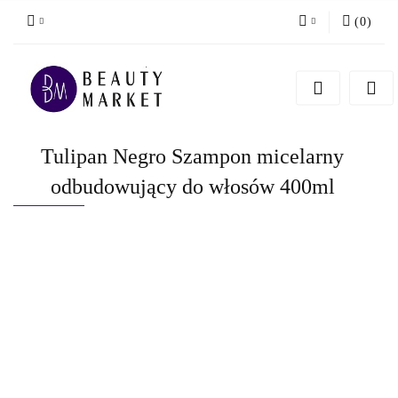
(
0
)
Zaloguj się
Zarejestruj się
Dodaj zgłoszenie
Tulipan Negro Szampon micelarny
odbudowujący do włosów 400ml