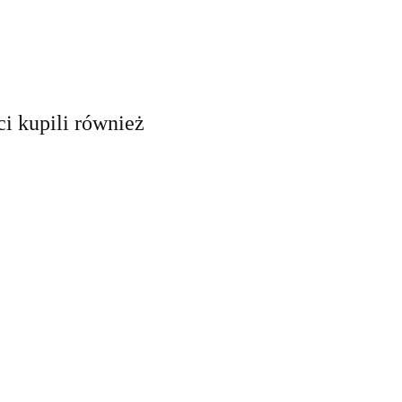
ci kupili również
Dicora Urban Fit
Zestaw
kowy
podarunkowy
117.93
Woda toaletowa