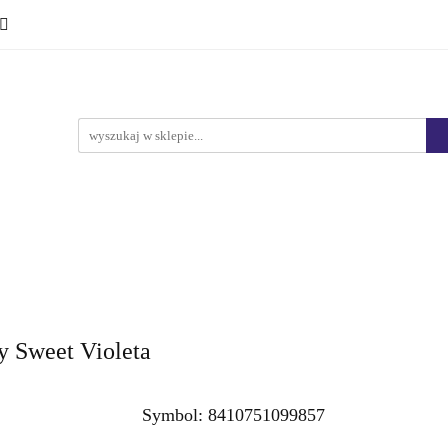
Ciało i kąpiel
Mężczyźni
Dzieci
Makijaż
Marki
HURT
Bestsellery
Promocje
Nowości
yźni
Dzieci
Makijaż
Perfumy
Health & Care
 Sweet Violeta
Symbol:
8410751099857