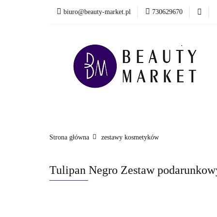
biuro@beauty-market.pl
730629670
Włosy
Twarz
Health & Care
Włosy
Twarz
Ciało i kąpiel
Mężcz
Nowości
Strona główna
zestawy kosmetyków
Tulipan Negro Zestaw podarunkowy