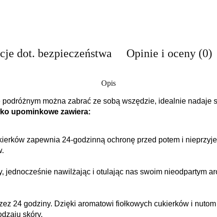
cje dot. bezpieczeństwa
Opinie i oceny (0)
Opis
odróżnym można zabrać ze sobą wszędzie, idealnie nadaje się 
łko upominkowe zawiera:
kierków zapewnia 24-godzinną ochronę przed potem i nieprzy
w.
, jednocześnie nawilżając i otulając nas swoim nieodpartym 
rzez 24 godziny.
Dzięki aromatowi fiołkowych cukierków i nut
dzaju skóry.