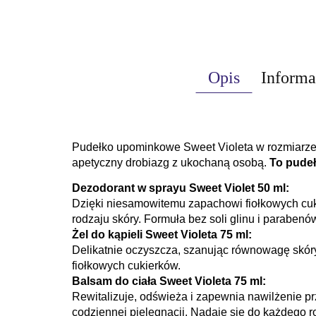
Opis
Informa
Pudełko upominkowe Sweet Violeta w rozmiarze p
apetyczny drobiazg z ukochaną osobą.
To pude
Dezodorant w sprayu Sweet Violet 50 ml:
Dzięki niesamowitemu zapachowi fiołkowych cu
rodzaju skóry.
Formuła bez soli glinu i parabenó
Żel do kąpieli Sweet Violeta 75 ml:
Delikatnie oczyszcza, szanując równowagę skóry
fiołkowych cukierków.
Balsam do ciała Sweet Violeta 75 ml:
Rewitalizuje, odświeża i zapewnia nawilżenie p
codziennej pielęgnacji.
Nadaje się do każdego ro