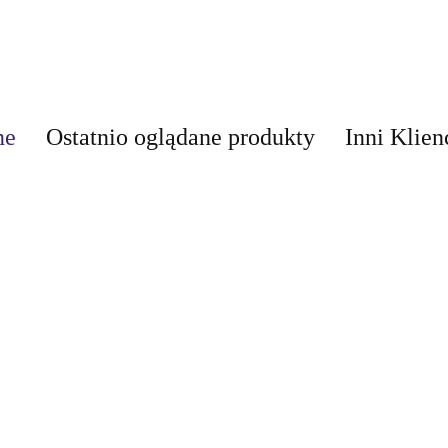
ne
Ostatnio oglądane produkty
Inni Klien
AIR-VAL
Dicora Urban Fit
Dicora Urban Fit
Zestaw podarun
Zestaw podarunkowy
Woda toaletowa
AMALFI
woda toaletowa Dubai