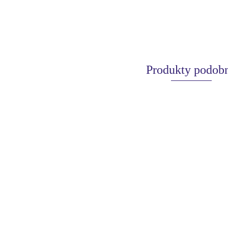
Produkty podob
BellaOggi
Zestaw
kosmetyków
120.00
BellaOggi Zestaw
do ust Lips
BellaOggi Zestaw
Velvet Sunsetglow
on top
Velvet dream
dream paletką cieni
Cinemavibes z paletą
94.00