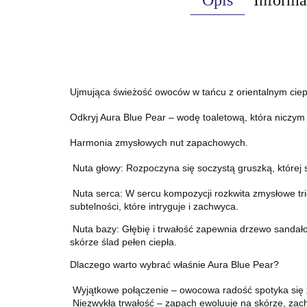
Opis
Informa
Ujmująca świeżość owoców w tańcu z orientalnym cie
Odkryj Aura Blue Pear – wodę toaletową, która niczym 
Harmonia zmysłowych nut zapachowych.
Nuta głowy: Rozpoczyna się soczystą gruszką, której 
Nuta serca: W sercu kompozycji rozkwita zmysłowe trio
subtelności, które intryguje i zachwyca.
Nuta bazy: Głębię i trwałość zapewnia drzewo sandałow
skórze ślad pełen ciepła.
Dlaczego warto wybrać właśnie Aura Blue Pear?
Wyjątkowe połączenie – owocowa radość spotyka się z 
Niezwykła trwałość – zapach ewoluuje na skórze, zac