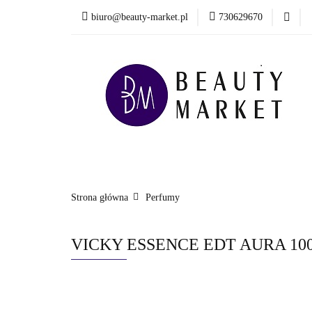
biuro@beauty-market.pl
730629670
Włosy
Twarz
Health & Care
Włosy
Twarz
Ciało i kąpiel
Mężcz
Nowości
Strona główna
Perfumy
VICKY ESSENCE EDT AURA 10