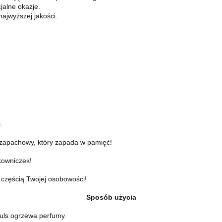
jalne okazje.
ajwyższej jakości.
.
s zapachowy, który zapada w pamięć!
kowniczek!
ę częścią Twojej osobowości!
Sposób użycia
 puls ogrzewa perfumy.