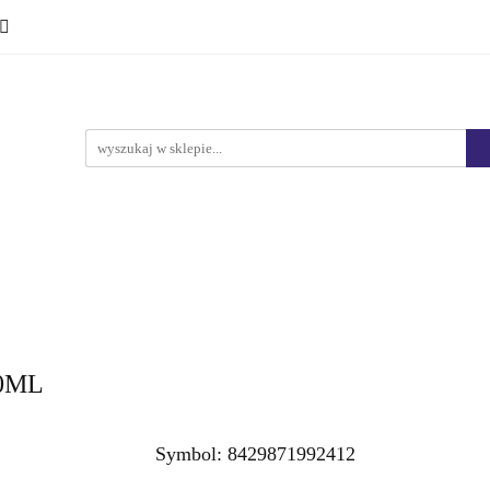
Ciało i kąpiel
Mężczyźni
Dzieci
Makijaż
Marki
HURT
Bestsellery
Promocje
Nowości
yźni
Dzieci
Makijaż
Perfumy
Health & Care
0ML
Symbol:
8429871992412