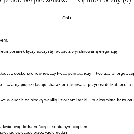
cje dot. bezpieczeństwa
Opinie i oceny (0)
Opis
płem.
letni poranek łączy soczystą radość z wyrafinowaną elegancją!
słodycz doskonale równoważy kwiat pomarańczy – tworząc energetyzując
 – czarny pieprz dodaje charakteru, konwalia przynosi delikatność, a 
e w duecie ze słodką wanilią i ziarnami tonki – ta aksamitna baza otul
kwiatową delikatnością i orientalnym ciepłem.
howując świeżość przez wiele godzin.