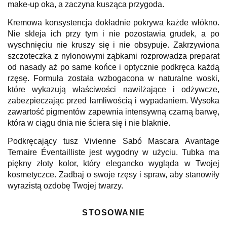
make-up oka, a zaczyna kusząca przygoda.
Kremowa konsystencja dokładnie pokrywa każde włókno.
Nie skleja ich przy tym i nie pozostawia grudek, a po
wyschnięciu nie kruszy się i nie obsypuje. Zakrzywiona
szczoteczka z nylonowymi ząbkami rozprowadza preparat
od nasady aż po same końce i optycznie podkręca każdą
rzęsę. Formuła została wzbogacona w naturalne woski,
które wykazują właściwości nawilżające i odżywcze,
zabezpieczając przed łamliwością i wypadaniem. Wysoka
zawartość pigmentów zapewnia intensywną czarną barwę,
która w ciągu dnia nie ściera się i nie blaknie.
Podkręcający tusz Vivienne Sabó Mascara Avantage
Ternaire Éventailliste jest wygodny w użyciu. Tubka ma
piękny złoty kolor, który elegancko wygląda w Twojej
kosmetyczce. Zadbaj o swoje rzęsy i spraw, aby stanowiły
wyrazistą ozdobę Twojej twarzy.
STOSOWANIE