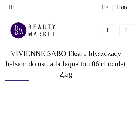
(
0
)
Zaloguj się
Zarejestruj się
Dodaj zgłoszenie
VIVIENNE SABO Ekstra błyszczący
balsam do ust la la laque ton 06 chocolat
2,5g