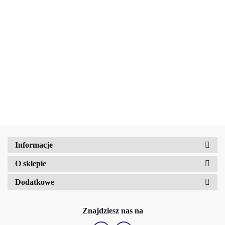
AMALFI
BELLAOGGI
BELLAOGGI
BELLAOGGI
BELLAOGGI
Kolorowy
Kolorowy
Kolorowy
Kolorowy
balsam do ust
balsam do ust
balsam do ust
balsam do ust
51.00
51.00
51.00
51.00
COLOR
COLOR
COLOR
COLOR
MAGNIFIER
MAGNIFIER
MAGNIFIER
MAGNIFIER
No.04 Nude
No.01 Cloud
No.02 Rose
No.05
Touch
dancer
Shadow
Watermelon Ice
Amalfi-dent
Informacje
O sklepie
b2Hair
Dodatkowe
Znajdziesz nas na