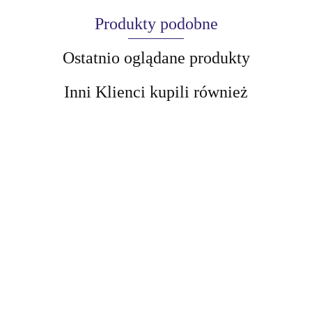
Produkty podobne
Ostatnio oglądane produkty
Inni Klienci kupili również
AIR-VAL
VIVIENNE
VIVIENN
BELLAOGGI
BELLAOGGI
SABO
SABO
BELLAOGGI
AMALFI
DREAM
MIDNIGHT
Cabaret
Cabaret
MAT LINER
39.39
39.39
LINER
LINER
Premiere
Premiere
Eyeliner z
38.00
38.00
38.00
Eyeliner 24h
Eyeliner Extra
Eyeliner
Eyeliner
ultramatowym
Black
Pen (0.5ml)
Pen Nr 02
wykończeniem
BROWN