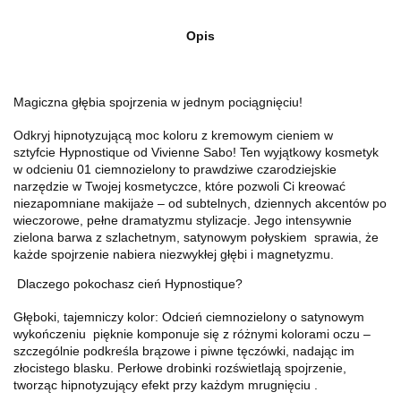
Opis
Magiczna głębia spojrzenia w jednym pociągnięciu!
Odkryj hipnotyzującą moc koloru z kremowym cieniem w
sztyfcie Hypnostique od Vivienne Sabo! Ten wyjątkowy kosmetyk
w odcieniu 01 ciemnozielony to prawdziwe czarodziejskie
narzędzie w Twojej kosmetyczce, które pozwoli Ci kreować
niezapomniane makijaże – od subtelnych, dziennych akcentów po
wieczorowe, pełne dramatyzmu stylizacje. Jego intensywnie
zielona barwa z szlachetnym, satynowym połyskiem
sprawia, że
każde spojrzenie nabiera niezwykłej głębi i magnetyzmu.
Dlaczego pokochasz cień Hypnostique?
Głęboki, tajemniczy kolor: Odcień ciemnozielony o satynowym
wykończeniu
pięknie komponuje się z różnymi kolorami oczu –
szczególnie podkreśla brązowe i piwne tęczówki, nadając im
złocistego blasku. Perłowe drobinki rozświetlają spojrzenie,
tworząc hipnotyzujący efekt przy każdym mrugnięciu
.