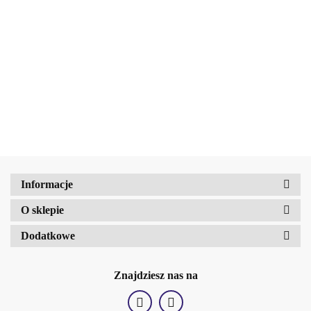
Kredka do oczu w
żelu 52 kamień
32.66
BELLAOGGI Kolorowy
żelu 51czarna
0,3g
32.66
eyeliner o matowym
wdowa 0,3g
wykończeniu 850 ocean
32.66
Amalfi-dent
1ml
b2Hair
Informacje
O sklepie
Dodatkowe
Znajdziesz nas na