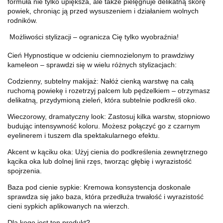
formuła nie tylko upiększa, ale także pielęgnuje delikatną skórę
powiek, chroniąc ją przed wysuszeniem i działaniem wolnych
rodników.
Możliwości stylizacji – ogranicza Cię tylko wyobraźnia!
Cień Hypnostique w odcieniu ciemnozielonym to prawdziwy
kameleon – sprawdzi się w wielu różnych stylizacjach:
Codzienny, subtelny makijaż: Nałóż cienką warstwę na całą
ruchomą powiekę i rozetrzyj palcem lub pędzelkiem – otrzymasz
delikatną, przydymioną zieleń, która subtelnie podkreśli oko.
Wieczorowy, dramatyczny look: Zastosuj kilka warstw, stopniowo
budując intensywność koloru. Możesz połączyć go z czarnym
eyelinerem i tuszem dla spektakularnego efektu.
Akcent w kąciku oka: Użyj cienia do podkreślenia zewnętrznego
kącika oka lub dolnej linii rzęs, tworząc głębię i wyrazistość
spojrzenia.
Baza pod cienie sypkie: Kremowa konsystencja doskonale
sprawdza się jako baza, która przedłuża trwałość i wyrazistość
cieni sypkich aplikowanych na wierzch.
Dla kogo jest ten produkt?