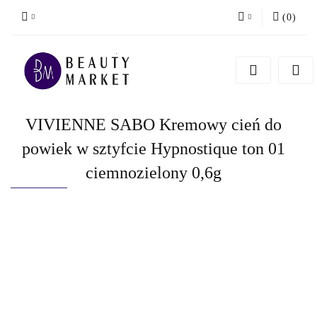
(
0
)
Zaloguj się
Zarejestruj się
Dodaj zgłoszenie
VIVIENNE SABO Kremowy cień do
powiek w sztyfcie Hypnostique ton 01
ciemnozielony 0,6g