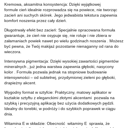
Kremowa, aksamitna konsystencja: Dzięki wyjątkowej
formule cień idealnie rozprowadza się na powiece, nie tworząc
zacień ani suchych skórek. Jego jedwabista tekstura zapewnia
komfort noszenia przez cały dzień.
Długotrwały efekt bez zacień: Specjalnie opracowana formuła
gwarantuje, że cień nie osypuje się, nie roluje i nie zbiera w
załamaniach powiek nawet po wielu godzinach noszenia
. Możesz
być pewna, że Twój makijaż pozostanie nienaganny od rana do
wieczora.
Intensywna pigmentacja: Dzięki wysokiej zawartości pigmentów
mineralnych
, już jedna warstwa zapewnia głęboki, nasycony
kolor
. Formuła pozwala jednak na stopniowe budowanie
intensywności – od subtelnej, przydymionej zieleni po głęboki,
drapieżny akcent.
Wygodny format w sztyfcie: Praktyczny, matowy aplikator w
kształcie sztyftu z eleganckimi złotymi akcentami
pozwala na
szybką i precyzyjną aplikację bez użycia dodatkowych pędzli.
Idealny do torebki, w podróży i do szybkich poprawek w ciągu
dnia.
Witamina E w składzie: Obecność witaminy E
sprawia, że