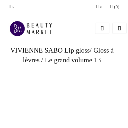
(
0
)
Zaloguj się
Zarejestruj się
Dodaj zgłoszenie
VIVIENNE SABO Lip gloss/ Gloss à
lèvres / Le grand volume 13