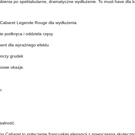
bienia po spektakularne, dramatyczne wydłużenie. To must-have dla k
, Cabaret Legende Rouge dla wydłużenia
ie podkręca i oddziela rzęsy
ent dla wyraźnego efektu
worzy grudek
kowe okazje.
u.
salność.
abo Cabaret to połączenie francuskiej elegancji z nowoczesną skuteczn