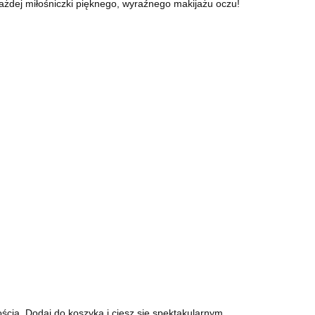
ażdej miłośniczki pięknego, wyraźnego makijażu oczu!
ością. Dodaj do koszyka i ciesz się spektakularnym