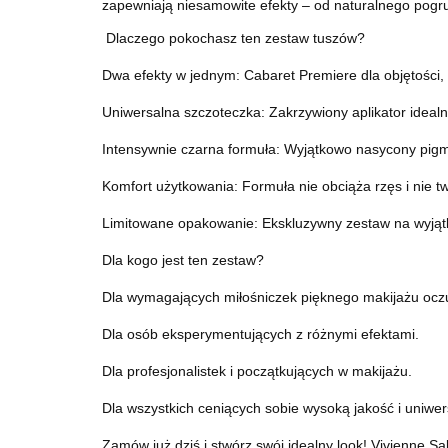
zapewniają niesamowite efekty – od naturalnego pogru
Dlaczego pokochasz ten zestaw tuszów?
Dwa efekty w jednym: Cabaret Premiere dla objętości
Uniwersalna szczoteczka: Zakrzywiony aplikator idealn
Intensywnie czarna formuła: Wyjątkowo nasycony pigm
Komfort użytkowania: Formuła nie obciąża rzęs i nie t
Limitowane opakowanie: Ekskluzywny zestaw na wyjąt
Dla kogo jest ten zestaw?
Dla wymagających miłośniczek pięknego makijażu ocz
Dla osób eksperymentujących z różnymi efektami.
Dla profesjonalistek i początkujących w makijażu.
Dla wszystkich ceniących sobie wysoką jakość i uniwer
Zamów już dziś i stwórz swój idealny look! Vivienne S