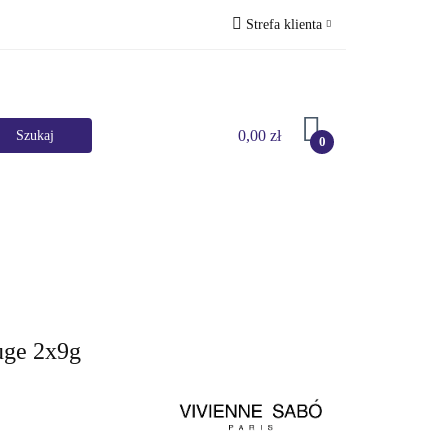
Strefa klienta
Perfumy
Zaloguj się
Zarejestruj się
0,00 zł
Dodaj zgłoszenie
0
Marki
HURT
Bestsellery
Promocje
uge 2x9g