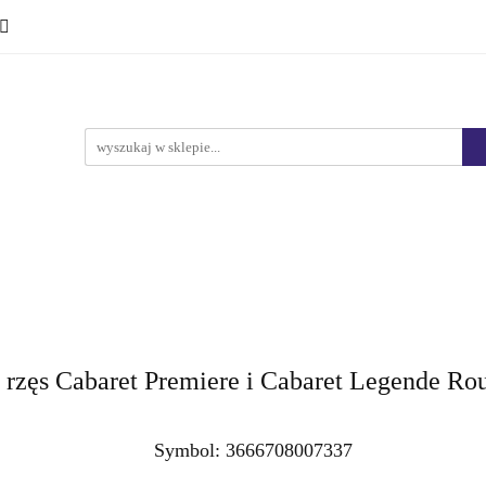
Ciało i kąpiel
Mężczyźni
Dzieci
Makijaż
Marki
HURT
Bestsellery
Promocje
Nowości
yźni
Dzieci
Makijaż
Perfumy
Health & Care
zęs Cabaret Premiere i Cabaret Legende Ro
Symbol:
3666708007337