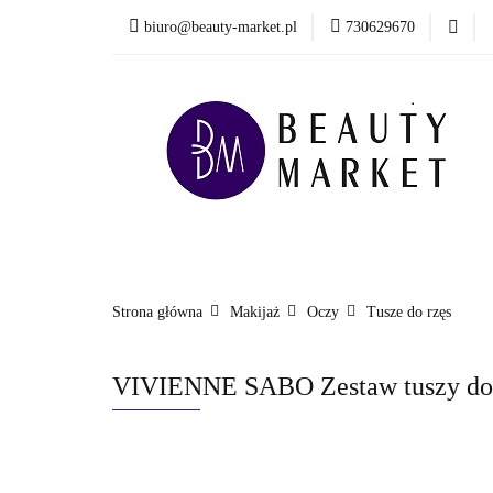
biuro@beauty-market.pl
730629670
Włosy
Twarz
Health & Care
Włosy
Twarz
Ciało i kąpiel
Mężcz
Nowości
Strona główna
Makijaż
Oczy
Tusze do rzęs
VIVIENNE SABO Zestaw tuszy do r