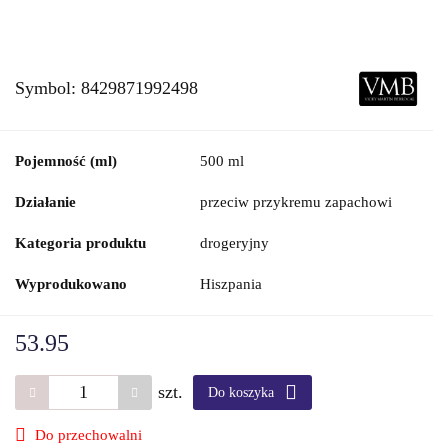
Symbol:
8429871992498
Pojemność (ml)
500 ml
Działanie
przeciw przykremu zapachowi
Kategoria produktu
drogeryjny
Wyprodukowano
Hiszpania
53.95
szt.
Do koszyka
Do przechowalni