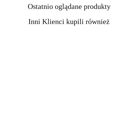
Ostatnio oglądane produkty
Inni Klienci kupili również
AIR-VAL
AMALFI
BellaOggi
Zestaw
upominkowy
Vicky Martín Berrocal
Vicky Martín Berrocal
159.00
peeling i serum
Odświeżacz powietrza
Odświeżacz powietrza
do twarzy
w sprayu Warm Amber
w sprayu Pure
53.95
53.95
500 ml
Cashmere 500ml
Amalfi-dent