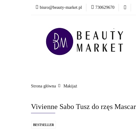
biuro@beauty-market.pl
730629670
Włosy
Twarz
Health & Care
Włosy
Twarz
Ciało i kąpiel
Mężcz
Nowości
Strona główna
Makijaż
Vivienne Sabo Tusz do rzęs Mascar
BESTSELLER