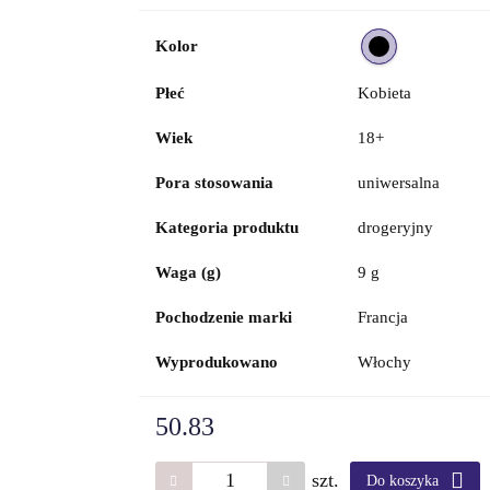
Kolor
Płeć
Kobieta
Wiek
18+
Pora stosowania
uniwersalna
Kategoria produktu
drogeryjny
Waga (g)
9 g
Pochodzenie marki
Francja
Wyprodukowano
Włochy
50.83
szt.
Do koszyka