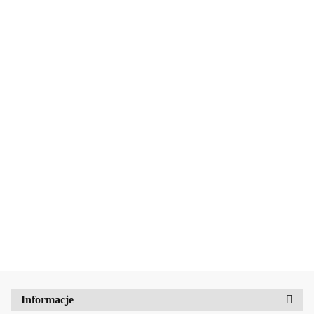
Amalfi-dent
Beauty Jar Kojące masło do twarzy i ciała 90 g
b2Hair
32.72
Informacje