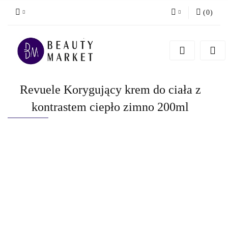
(
0
)
Zaloguj się
Zarejestruj się
Dodaj zgłoszenie
Revuele Korygujący krem do ciała z
kontrastem ciepło zimno 200ml