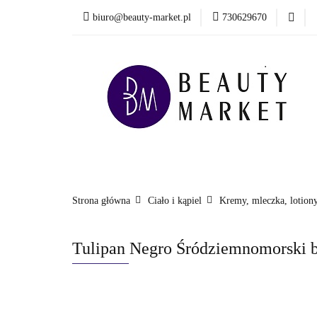
biuro@beauty-market.pl
730629670
Włosy
Twarz
Health & Care
Włosy
Twarz
Ciało i kąpiel
Mężcz
Nowości
Strona główna
Ciało i kąpiel
Kremy, mleczka, lotiony
Tulipan Negro Śródziemnomorski ba