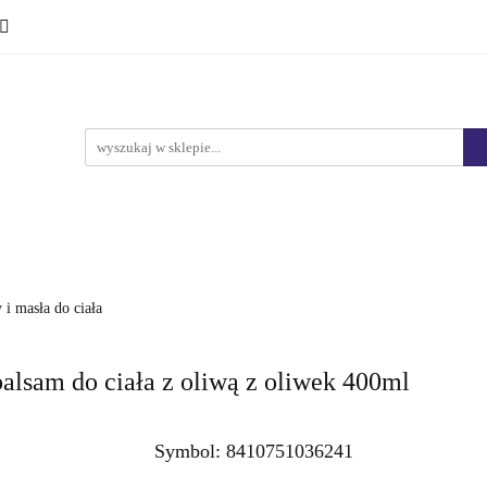
Ciało i kąpiel
Mężczyźni
Dzieci
Makijaż
Marki
HURT
Bestsellery
Promocje
Nowości
yźni
Dzieci
Makijaż
Perfumy
Health & Care
 i masła do ciała
lsam do ciała z oliwą z oliwek 400ml
Symbol:
8410751036241