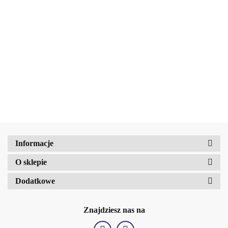
My skin
Podkład
Podkład
83.30
DNA 16h
matujący My
matujący My
84.00
84.00
ton 05W
Skin Mat 12H
BELLAOGGI
Skin Mat 12H
carmel 34g
Cool Nude 01
Kremowy Podkład
Neutral Rosy
30 ml
koloryzujący My Skin
02 30 ml
58.00
Glow - Efekt
Amalfi-dent
zdrowego blasku SPF
20 01 Warm Neutral
Informacje
b2Hair
O sklepie
Dodatkowe
Znajdziesz nas na