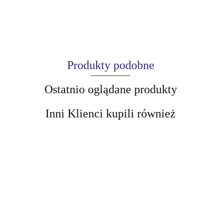
Produkty podobne
Ostatnio oglądane produkty
Inni Klienci kupili również
AIR-VAL
BellaOggi
Podkład
BELLAOGGI
BELLAOGGI
AMALFI