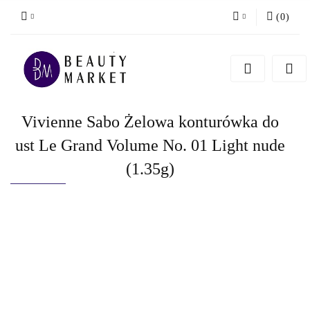
(
0
)
Zaloguj się
Zarejestruj się
Dodaj zgłoszenie
Vivienne Sabo Żelowa konturówka do
ust Le Grand Volume No. 01 Light nude
(1.35g)