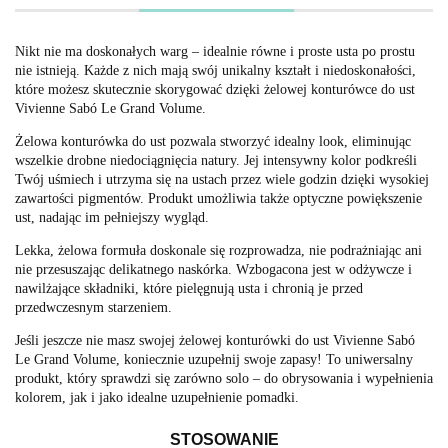
Nikt nie ma doskonałych warg – idealnie równe i proste usta po prostu
nie istnieją. Każde z nich mają swój unikalny kształt i niedoskonałości,
które możesz skutecznie skorygować dzięki żelowej konturówce do ust
Vivienne Sabó Le Grand Volume.
Żelowa konturówka do ust pozwala stworzyć idealny look, eliminując
wszelkie drobne niedociągnięcia natury. Jej intensywny kolor podkreśli
Twój uśmiech i utrzyma się na ustach przez wiele godzin dzięki wysokiej
zawartości pigmentów. Produkt umożliwia także optyczne powiększenie
ust, nadając im pełniejszy wygląd.
Lekka, żelowa formuła doskonale się rozprowadza, nie podrażniając ani
nie przesuszając delikatnego naskórka. Wzbogacona jest w odżywcze i
nawilżające składniki, które pielęgnują usta i chronią je przed
przedwczesnym starzeniem.
Jeśli jeszcze nie masz swojej żelowej konturówki do ust Vivienne Sabó
Le Grand Volume, koniecznie uzupełnij swoje zapasy! To uniwersalny
produkt, który sprawdzi się zarówno solo – do obrysowania i wypełnienia
kolorem, jak i jako idealne uzupełnienie pomadki.
STOSOWANIE