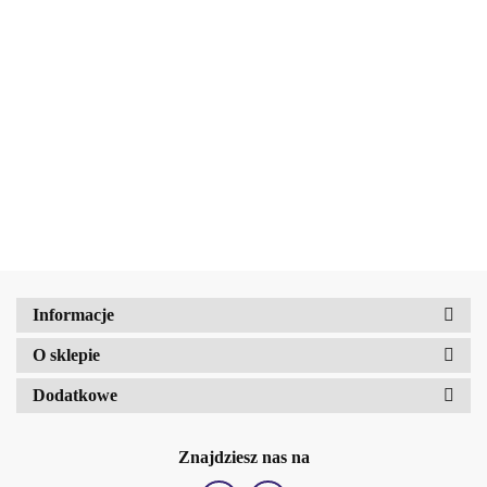
Beauty Jar
Rozświetlający
Beauty Jar
ORGANIC MiMi
balsam do ciała
Nawilżający krem do
22.73
Głęboko Nawilżający
Disco Dancer 80
ciała Olej kokosowy i
22.73
Krem do Ciała Migdały
ml
masło shea 80 ml
19.65
i Yuzu 100 ml
Amalfi-dent
b2Hair
Informacje
O sklepie
Dodatkowe
Znajdziesz nas na