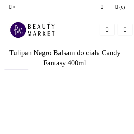
(
0
)
Zaloguj się
Zarejestruj się
Dodaj zgłoszenie
Tulipan Negro Balsam do ciała Candy
Fantasy 400ml