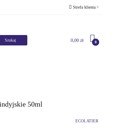
Strefa klienta
Perfumy
Zaloguj się
Zarejestruj się
0,00 zł
Dodaj zgłoszenie
0
Marki
HURT
Bestsellery
Promocje
indyjskie 50ml
ECOLATIER