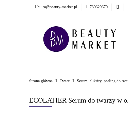
biuro@beauty-market.pl
730629670
Włosy
Twarz
Health & Care
Włosy
Twarz
Ciało i kąpiel
Mężcz
Nowości
Strona główna
Twarz
Serum, eliksiry, peeling do twa
ECOLATIER Serum do twarzy w olej