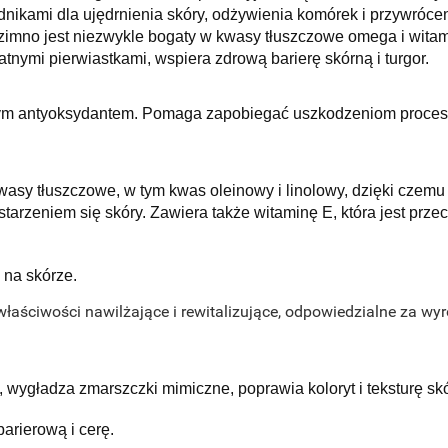
dnikami dla ujędrnienia skóry, odżywienia komórek i przywróceni
zimno jest niezwykle bogaty w kwasy tłuszczowe omega i witami
tnymi pierwiastkami, wspiera zdrową barierę skórną i turgor.
m antyoksydantem. Pomaga zapobiegać uszkodzeniom procesu pro
wasy tłuszczowe, w tym kwas oleinowy i linolowy, dzięki czemu
tarzeniem się skóry. Zawiera także witaminę E, która jest pr
 na skórze.
właściwości nawilżające i rewitalizujące, odpowiedzialne za wy
, wygładza zmarszczki mimiczne, poprawia koloryt i teksturę sk
arierową i cerę.