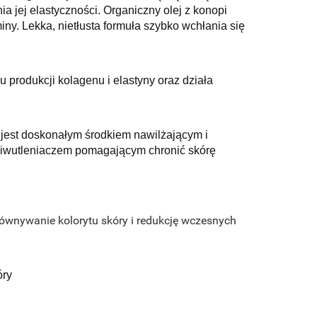
a jej elastyczności. Organiczny olej z konopi
ny. Lekka, nietłusta formuła szybko wchłania się
dukcji kolagenu i elastyny ​​oraz działa
 jest doskonałym środkiem nawilżającym i
zeciwutleniaczem pomagającym chronić skórę
równywanie kolorytu skóry i redukcję wczesnych
óry