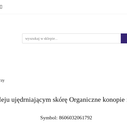
Ciało i kąpiel
Mężczyźni
Dzieci
Makijaż
Marki
HURT
Bestsellery
Promocje
Nowości
yźni
Dzieci
Makijaż
Perfumy
Health & Care
rzy
u ujędrniającym skórę Organiczne konopie 
Symbol:
8606032061792