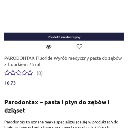
Produkt niedostępny
PARODONTAX Fluoride Wyrób medyczny pasta do zębów
z fluorkiem 75 ml
(0)
16.73
Parodontax – pasta i płyn do zębów i
dziąseł
Parodontax to uznana marka specjalizująca się w produktach do
higieny jamy ustnej, stworzona z myślą o osobach, które chcą