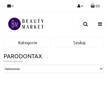
(
0
)
Zaloguj się
Zarejestruj się
Dodaj zgłoszenie
Kategorie
Szukaj
PARODONTAX