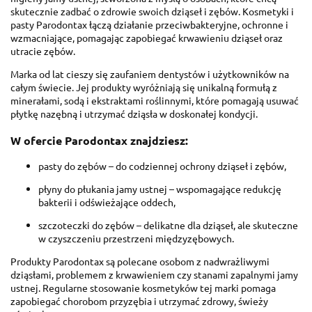
skutecznie zadbać o zdrowie swoich dziąseł i zębów. Kosmetyki i
pasty Parodontax łączą działanie przeciwbakteryjne, ochronne i
wzmacniające, pomagając zapobiegać krwawieniu dziąseł oraz
utracie zębów.
Marka od lat cieszy się zaufaniem dentystów i użytkowników na
całym świecie. Jej produkty wyróżniają się unikalną formułą z
minerałami, sodą i ekstraktami roślinnymi, które pomagają usuwać
płytkę nazębną i utrzymać dziąsła w doskonałej kondycji.
W ofercie Parodontax znajdziesz:
pasty do zębów – do codziennej ochrony dziąseł i zębów,
płyny do płukania jamy ustnej – wspomagające redukcję
bakterii i odświeżające oddech,
szczoteczki do zębów – delikatne dla dziąseł, ale skuteczne
w czyszczeniu przestrzeni międzyzębowych.
Produkty Parodontax są polecane osobom z nadwrażliwymi
dziąsłami, problemem z krwawieniem czy stanami zapalnymi jamy
ustnej. Regularne stosowanie kosmetyków tej marki pomaga
zapobiegać chorobom przyzębia i utrzymać zdrowy, świeży