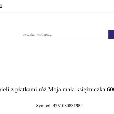
Ciało i kąpiel
Mężczyźni
Dzieci
Makijaż
Marki
HURT
Bestsellery
Promocje
Nowości
yźni
Dzieci
Makijaż
Perfumy
Health & Care
pieli z płatkami róż Moja mała księżniczka 60
Symbol:
4751030831954