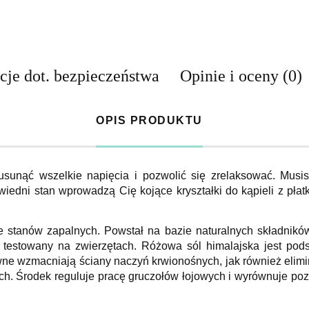
cje dot. bezpieczeństwa
Opinie i oceny (0)
OPIS PRODUKTU
sunąć wszelkie napięcia i pozwolić się zrelaksować. Musi
edni stan wprowadzą Cię kojące kryształki do kąpieli z płat
e stanów zapalnych. Powstał na bazie naturalnych składników
 testowany na zwierzętach. Różowa sól himalajska jest podst
wne wzmacniają ściany naczyń krwionośnych, jak również elimi
h. Środek reguluje pracę gruczołów łojowych i wyrównuje pozi