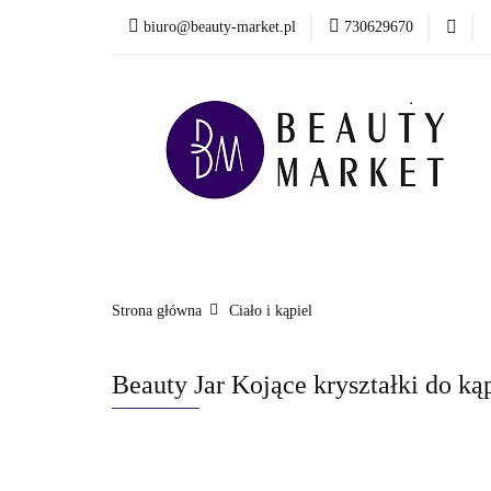
biuro@beauty-market.pl
730629670
Włosy
Twarz
Health & Care
Włosy
Twarz
Ciało i kąpiel
Mężcz
Nowości
Strona główna
Ciało i kąpiel
Beauty Jar Kojące kryształki do ką