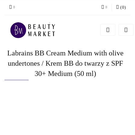
(
0
)
Zaloguj się
Zarejestruj się
Dodaj zgłoszenie
Labrains BB Cream Medium with olive
undertones / Krem BB do twarzy z SPF
30+ Medium (50 ml)