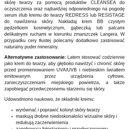
skórę twarzy za pomocą produktów CLEANSEA do
oczyszczenia oraz najbardziej odpowiedniego na pogodę
serum i/lub kremu do twarzy REDRESS lub RESISTAGE
do nawilżenia skóry. Nakładaj krem ​​BB czystym
pędzelkiem kosmetycznym, gąbeczką lub palcami
delikatnymi ruchami w kierunku zmarszczek Langera. W
przypadku cery tłustej polecamy dodatkowo zastosować
naturalny puder mineralny.
Alternatywne zastosowanie:
Latem stosować codziennie
jako krem ​​do twarzy, aby głęboko nawilżyć i chronić skórę
przed promieniowaniem UVA/UVB i niebieskim światłem
emitowanym przez urządzenia cyfrowe,
zanieczyszczeniami miejskiego powietrza, a także
zapobiegać przedwczesnemu starzeniu się skóry.
Udowodniono naukowo, że składniki kremu:
wyrównać i poprawić koloryt skóry twarzy
maskują drobne niedoskonałości wizualne skóry i
redukują zaczerwienienia
zapobiegają fotostarzeniu i przedwczesnemu