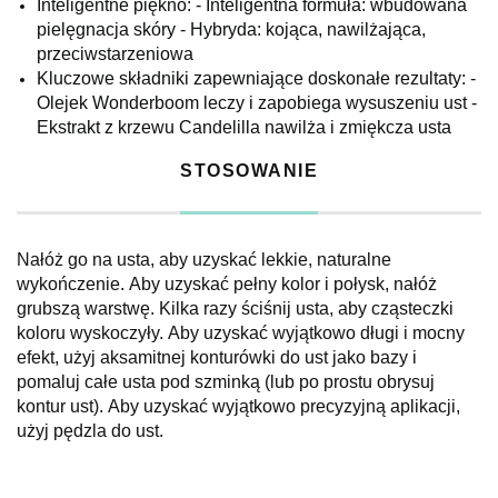
Inteligentne piękno: - Inteligentna formuła: wbudowana
pielęgnacja skóry - Hybryda: kojąca, nawilżająca,
przeciwstarzeniowa
Kluczowe składniki zapewniające doskonałe rezultaty: -
Olejek Wonderboom leczy i zapobiega wysuszeniu ust -
Ekstrakt z krzewu Candelilla nawilża i zmiękcza usta
STOSOWANIE
Nałóż go na usta, aby uzyskać lekkie, naturalne
wykończenie.
Aby uzyskać pełny kolor i połysk, nałóż
grubszą warstwę.
Kilka razy ściśnij usta, aby cząsteczki
koloru wyskoczyły.
Aby uzyskać wyjątkowo długi i mocny
efekt, użyj aksamitnej konturówki do ust jako bazy i
pomaluj całe usta pod szminką (lub po prostu obrysuj
kontur ust).
Aby uzyskać wyjątko
wo precyzyjną aplikacji,
użyj pędzla do ust.