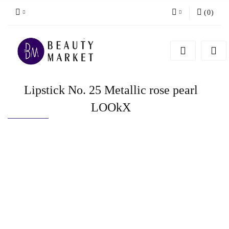
(
0
)
Zaloguj się
Zarejestruj się
Dodaj zgłoszenie
Lipstick No. 25 Metallic rose pearl
LOOkX