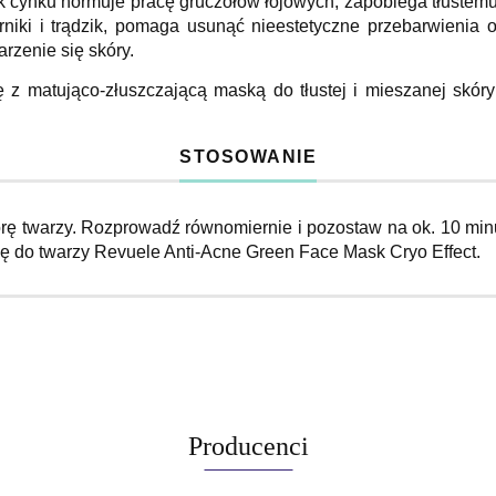
ek cynku normuje pracę gruczołów łojowych, zapobiega tłustem
niki i trądzik, pomaga usunąć nieestetyczne przebarwienia 
rzenie się skóry.
 z matująco-złuszczającą maską do tłustej i mieszanej skóry
STOSOWANIE
ę twarzy. Rozprowadź równomiernie i pozostaw na ok. 10 minut
ę do twarzy Revuele Anti-Acne Green Face Mask Cryo Effect.
Producenci