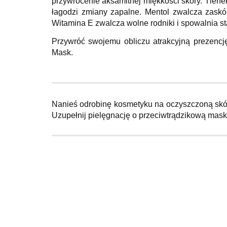
przywrócenie aksamitnej miękkości skóry. Tlen
łagodzi zmiany zapalne. Mentol zwalcza zaskór
Witamina E zwalcza wolne rodniki i spowalnia sta
Przywróć swojemu obliczu atrakcyjną prezencję
Mask.
Nanieś odrobinę kosmetyku na oczyszczoną skór
Uzupełnij pielęgnację o przeciwtrądzikową mask