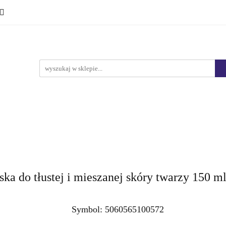
Ciało i kąpiel
Mężczyźni
Dzieci
Makijaż
Marki
HURT
Bestsellery
Promocje
Nowości
yźni
Dzieci
Makijaż
Perfumy
Health & Care
ka do tłustej i mieszanej skóry twarzy 150 m
Symbol:
5060565100572