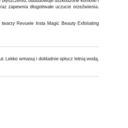
u błyszczeniu, odbudowuje uszkodzone komórki i
oraz zapewnia długotrwałe uczucie orzeźwienia.
 twarzy Revuele Insta Magic Beauty Exfoliating
. Lekko wmasuj i dokładnie spłucz letnią wodą.