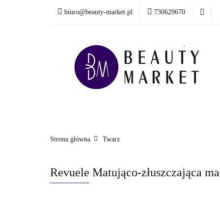
biuro@beauty-market.pl
730629670
Włosy
Twarz
Health & Care
Włosy
Twarz
Ciało i kąpiel
Mężcz
Nowości
Strona główna
Twarz
Revuele Matująco-złuszczająca mas