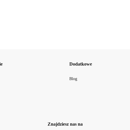
Face Mask 120
24.69
ie
Dodatkowe
BellaOggi
Blog
Znajdziesz nas na