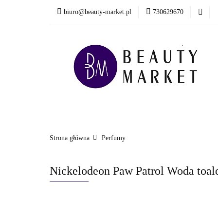
biuro@beauty-market.pl
730629670
Włosy
Twarz
Health & Care
Włosy
Twarz
Ciało i kąpiel
Mężcz
Nowości
Strona główna
Perfumy
Nickelodeon Paw Patrol Woda toale