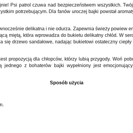
ojnie! Psi patrol czuwa nad bezpieczeństwem wszystkich. Twó
zystkim potrzebującym. Dla fanów uroczej bajki powstał arom
nocześnie delikatna i nie odurza. Zapewnia świeży powiew en
ącą miętą, która wprowadza do bukietu delikatny chłód. W sercu
 się drzewo sandałowe, nadając bukietowi ostateczny ciepły i
st propozycją dla chłopców, którzy lubią przygody. Woń pob
ną jednego z bohaterów bajki wypełniony jest emocjonując
Sposób użycia
m.