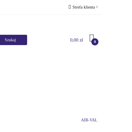
Strefa klienta
Perfumy
Zaloguj się
Zarejestruj się
0,00 zł
Dodaj zgłoszenie
0
Marki
HURT
Bestsellery
Promocje
AIR-VAL