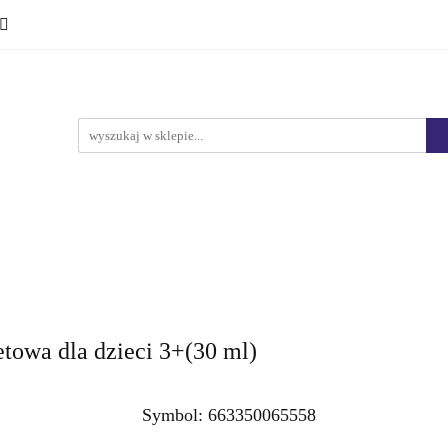
Ciało i kąpiel
Mężczyźni
Dzieci
Makijaż
Marki
HURT
Bestsellery
Promocje
Nowości
yźni
Dzieci
Makijaż
Perfumy
Health & Care
towa dla dzieci 3+(30 ml)
Symbol:
663350065558