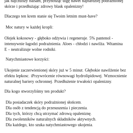
jak
najczulszy balsam, przynosząc
ulgę
nawet najbardziej
podrażnionej
skórze
i przedłużając
zdrowy blask opalenizny!
Dlaczego ten krem stanie się Twoim letnim must-have?
Moc natury w każdej kropli:
Olejek kokosowy
- głęboko odżywia i regeneruje. 5% pantenol
-
intensywnie łagodzi podrażnienia. Aloes
- chłodzi i nawilża. Witamina
E
- neutralizuje wolne rodniki.
Natychmiastowe korzyści:
Ukojenie
zaczerwienionej skóry już w 5 minut. Głębokie nawilżenie
bez
efektu lepkosc. iPrzywrócenie równowagi hydrolipidowej. Wzmocnienie
naturalnej bariery ochronnej. Przedłużenie trwałości opalenizny.
Dla kogo stworzyliśmy ten produkt?
Dla posiadaczek
skóry podrażnionej słońcem.
Dla osób z
tendencją do przesuszenia i pieczenia.
Dla tych, którzy chcą
utrzymać zdrową opaleniznę.
Dla zwolenników
naturalnych składników aktywnych.
Dla każdego, kto
szuka natychmiastowego ukojenia.