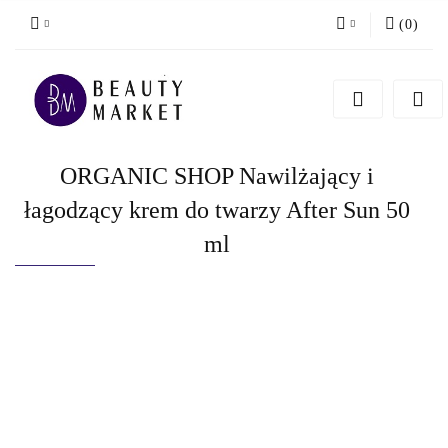
(
0
)
Zaloguj się
Zarejestruj się
Dodaj zgłoszenie
ORGANIC SHOP Nawilżający i
łagodzący krem do twarzy After Sun 50
ml