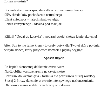
Co nas wyróżnia?
Formuła stworzona specjalnie dla wrażliwej skóry twarzy.
95% składników pochodzenia naturalnego.
Efekt chłodzący
- natychmiastowa ulga.
Lekka konsystencja
- idealna pod makijaż.
Kliknij "Dodaj do koszyka" i podaruj swojej skórze letnie ukojenie
!
After Sun to nie tylko krem - to czuły dotyk dla Twojej skóry po dniu
pełnym słońca, który przywraca komfort i piękny wygląd!
Sposób uzycia
Po kąpieli słonecznej
delikatnie osusz twarz.
Nałóż obfitą warstwę
kremu na czystą skórę.
Pozostaw do wchłonięcia
- formuła nie pozostawia tłustej warstwy.
Stosuj 2-3 razy dziennie
w okresie intensywnego nasłonecznienia.
Dla wzmocnienia efektu
przechowuj w lodówce.