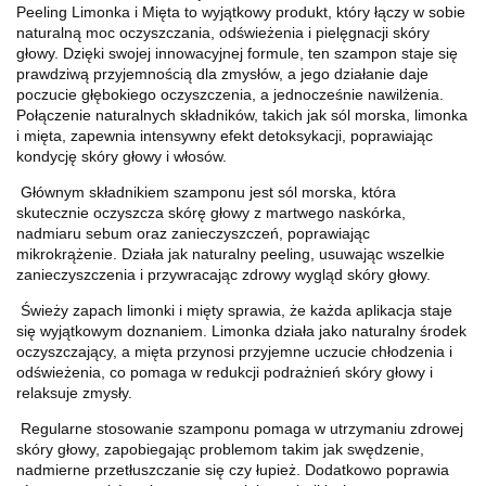
Peeling Limonka i Mięta to wyjątkowy produkt, który łączy w sobie
naturalną moc oczyszczania, odświeżenia i pielęgnacji skóry
głowy. Dzięki swojej innowacyjnej formule, ten szampon staje się
prawdziwą przyjemnością dla zmysłów, a jego działanie daje
poczucie głębokiego oczyszczenia, a jednocześnie nawilżenia.
Połączenie naturalnych składników, takich jak sól morska, limonka
i mięta, zapewnia intensywny efekt detoksykacji, poprawiając
kondycję skóry głowy i włosów.
Głównym składnikiem szamponu jest sól morska, która
skutecznie oczyszcza skórę głowy z martwego naskórka,
nadmiaru sebum oraz zanieczyszczeń, poprawiając
mikrokrążenie. Działa jak naturalny peeling, usuwając wszelkie
zanieczyszczenia i przywracając zdrowy wygląd skóry głowy.
Świeży zapach limonki i mięty sprawia, że każda aplikacja staje
się wyjątkowym doznaniem. Limonka działa jako naturalny środek
oczyszczający, a mięta przynosi przyjemne uczucie chłodzenia i
odświeżenia, co pomaga w redukcji podrażnień skóry głowy i
relaksuje zmysły.
Regularne stosowanie szamponu pomaga w utrzymaniu zdrowej
skóry głowy, zapobiegając problemom takim jak swędzenie,
nadmierne przetłuszczanie się czy łupież. Dodatkowo poprawia