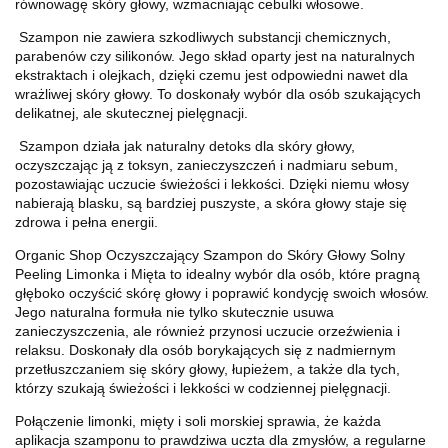
równowagę skóry głowy, wzmacniając cebulki włosowe.
Szampon nie zawiera szkodliwych substancji chemicznych,
parabenów czy silikonów. Jego skład oparty jest na naturalnych
ekstraktach i olejkach, dzięki czemu jest odpowiedni nawet dla
wrażliwej skóry głowy. To doskonały wybór dla osób szukających
delikatnej, ale skutecznej pielęgnacji.
Szampon działa jak naturalny detoks dla skóry głowy,
oczyszczając ją z toksyn, zanieczyszczeń i nadmiaru sebum,
pozostawiając uczucie świeżości i lekkości. Dzięki niemu włosy
nabierają blasku, są bardziej puszyste, a skóra głowy staje się
zdrowa i pełna energii.
Organic Shop Oczyszczający Szampon do Skóry Głowy Solny
Peeling Limonka i Mięta to idealny wybór dla osób, które pragną
głęboko oczyścić skórę głowy i poprawić kondycję swoich włosów.
Jego naturalna formuła nie tylko skutecznie usuwa
zanieczyszczenia, ale również przynosi uczucie orzeźwienia i
relaksu. Doskonały dla osób borykających się z nadmiernym
przetłuszczaniem się skóry głowy, łupieżem, a także dla tych,
którzy szukają świeżości i lekkości w codziennej pielęgnacji.
Połączenie limonki, mięty i soli morskiej sprawia, że każda
aplikacja szamponu to prawdziwa uczta dla zmysłów, a regularne