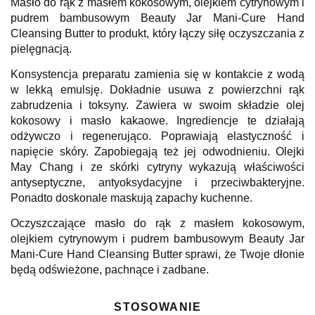
Masło do rąk z masłem kokosowym, olejkiem cytrynowym i
pudrem bambusowym Beauty Jar Mani-Cure Hand
Cleansing Butter to produkt, który łączy siłę oczyszczania z
pielęgnacją.
Konsystencja preparatu zamienia się w kontakcie z wodą
w lekką emulsję. Dokładnie usuwa z powierzchni rąk
zabrudzenia i toksyny. Zawiera w swoim składzie olej
kokosowy i masło kakaowe. Ingrediencje te działają
odżywczo i regenerująco. Poprawiają elastyczność i
napięcie skóry. Zapobiegają też jej odwodnieniu. Olejki
May Chang i ze skórki cytryny wykazują właściwości
antyseptyczne, antyoksydacyjne i przeciwbakteryjne.
Ponadto doskonale maskują zapachy kuchenne.
Oczyszczające masło do rąk z masłem kokosowym,
olejkiem cytrynowym i pudrem bambusowym Beauty Jar
Mani-Cure Hand Cleansing Butter sprawi, że Twoje dłonie
będą odświeżone, pachnące i zadbane.
STOSOWANIE