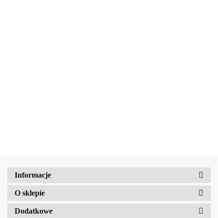
b2Hair
Beauty Jar Kojące kryształki do kąpieli z płatkami róż Moja mała
księżniczka 600 g
18.55
BellaOggi
Informacje
O sklepie
Dodatkowe