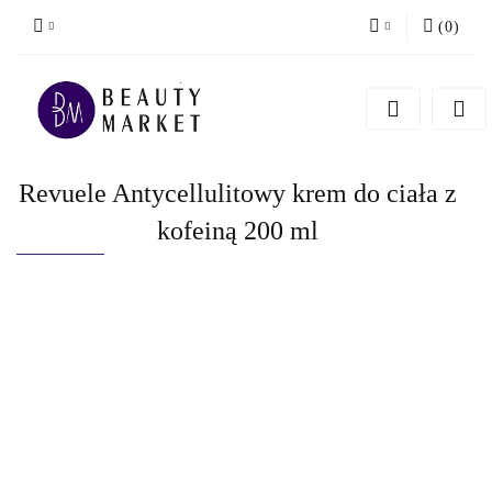
(
0
)
Zaloguj się
Zarejestruj się
Dodaj zgłoszenie
Revuele Antycellulitowy krem do ciała z
kofeiną 200 ml