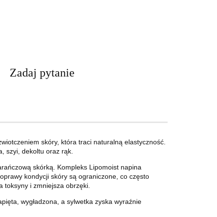
Zadaj pytanie
iotczeniem skóry, która traci naturalną elastyczność.
szyi, dekoltu oraz rąk.
pomarańczową skórką. Kompleks Lipomoist napina
poprawy kondycji skóry są ograniczone, co często
 toksyny i zmniejsza obrzęki.
apięta, wygładzona, a sylwetka zyska wyraźnie