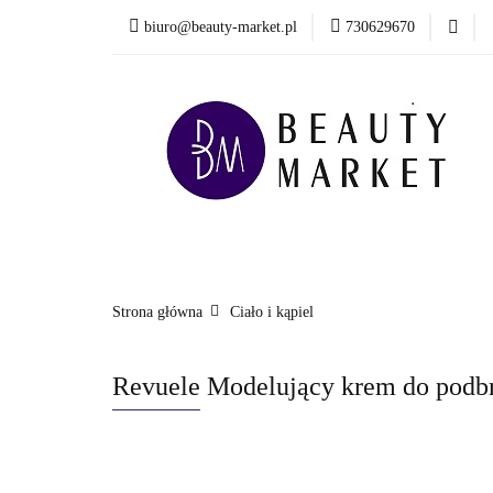
biuro@beauty-market.pl
730629670
Włosy
Twarz
Health & Care
Włosy
Twarz
Ciało i kąpiel
Mężcz
Nowości
Strona główna
Ciało i kąpiel
Revuele Modelujący krem do podbró