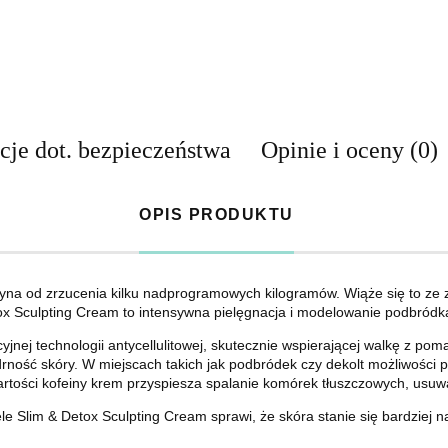
cje dot. bezpieczeństwa
Opinie i oceny (0)
OPIS PRODUKTU
yna od zrzucenia kilku nadprogramowych kilogramów. Wiąże się to ze zw
 Sculpting Cream to intensywna pielęgnacja i modelowanie podbródka, 
ucyjnej technologii antycellulitowej, skutecznie wspierającej walkę z 
rność skóry. W miejscach takich jak podbródek czy dekolt możliwości 
artości kofeiny krem przyspiesza spalanie komórek tłuszczowych, usuwa
Slim & Detox Sculpting Cream sprawi, że skóra stanie się bardziej n