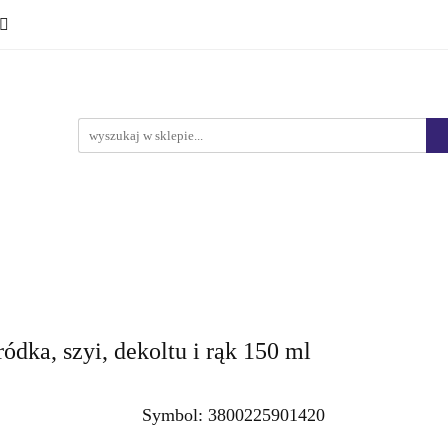
Ciało i kąpiel
Mężczyźni
Dzieci
Makijaż
Marki
HURT
Bestsellery
Promocje
Nowości
yźni
Dzieci
Makijaż
Perfumy
Health & Care
dka, szyi, dekoltu i rąk 150 ml
Symbol:
3800225901420