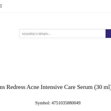
Ciało i kąpiel
Mężczyźni
Dzieci
Makijaż
Marki
HURT
Bestsellery
Promocje
Nowości
yźni
Dzieci
Makijaż
Perfumy
Health & Care
ins Redress Acne Intensive Care Serum (30 ml
Symbol:
4751035880049