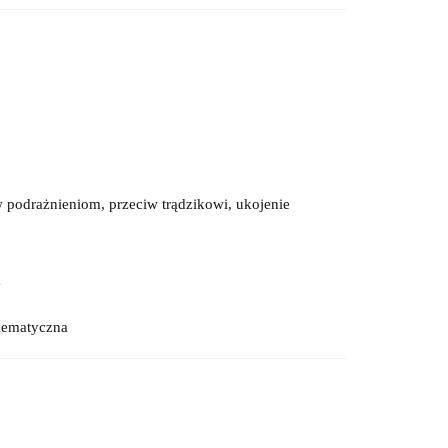
w podrażnieniom, przeciw trądzikowi, ukojenie
y
lematyczna