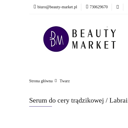
biuro@beauty-market.pl
730629670
Włosy
Twarz
Health & Care
Włosy
Twarz
Ciało i kąpiel
Mężcz
Nowości
Strona główna
Twarz
Serum do cery trądzikowej / Labra