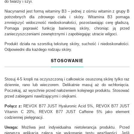
do twarzy i szyi.
Niacynamid jest formą witaminy B3 – jednej z ośmiu witamin z grupy B
potrzebnych dla zdrowego ciała i skóry. Witamina B3 pomaga
zmniejszyć widoczność niedoskonałości, pozostawiając cerę gładszą.
Pomaga poprawić funkcję barierową skóry, chroniąc ją przed
zanieczyszczeniami zewnętrznymi i zapobiegając utracie wilgoci.
Produkt działa na szorstką teksturę skóry, suchość i niedoskonałości.
Odpowiedni dla każdego rodzaju skóry.
STOSOWANIE
Stosuj 4-5 kropli na oczyszczoną i całkowicie osuszoną skórę tylko raz
dziennie, rano lub wieczorem. Delikatnie masuj aż do wchłonięcia.
Poczekaj, aż wyschnie przed nałożeniem kolejnego produktu. Stosować
przed zabiegami nawilżającymi i olejkami.
Połącz z:
REVOX B77 JUST Hyaluronic Acid 5%, REVOX B77 JUST
Vitamin C 20%, REVOX B77 JUST Caffeine 5% jako element
codziennej pielęgnacji.
Uwaga:
Możliwa jest indywidualna nietolerancja produktu. Przed
pierwszą aplikacją zaleca się wykonanie testu wrażliwości. Jeśli