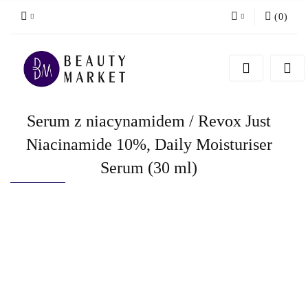
(
0
)
Zaloguj się
Zarejestruj się
Dodaj zgłoszenie
Serum z niacynamidem / Revox Just
Niacinamide 10%, Daily Moisturiser
Serum (30 ml)