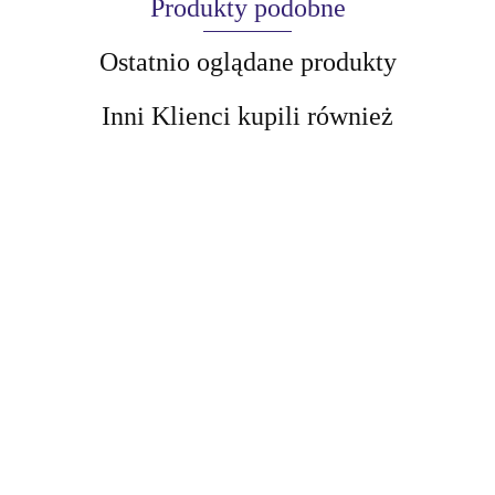
Produkty podobne
Ostatnio oglądane produkty
Inni Klienci kupili również
AIR-VAL
AMALFI
Beauty Jar
Balsam do ust
Beauty Jar Delikatny
Dr.Herbs Herbal
21.63
scrub do twarzy do
Lip Balm 15 ml
Beauty Jar Liftingująca
skóry delikatnej
maska do twarzy Too
17.67
Crème brulee 120g
Glam To Give A Damn
24.69