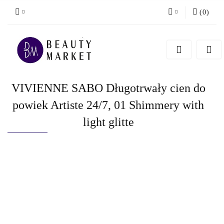
(
0
)
Zaloguj się
Zarejestruj się
Dodaj zgłoszenie
VIVIENNE SABO Długotrwały cien do
powiek Artiste 24/7, 01 Shimmery with
light glitte